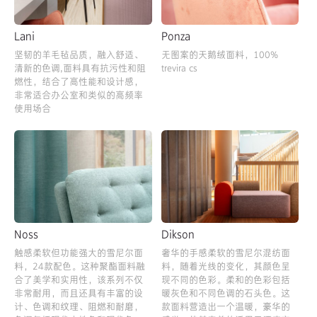
Lani
Ponza
坚韧的羊毛毡品质，融入舒适、
无图案的天鹅绒面料，100%
清新的色调,面料具有抗污性和阻
trevira cs
燃性，结合了高性能和设计感，
非常适合办公室和类似的高频率
使用场合
Noss
Dikson
触感柔软但功能强大的雪尼尔面
奢华的手感柔软的雪尼尔混纺面
料，24款配色。这种聚酯面料融
料，随着光线的变化，其颜色呈
合了美学和实用性，该系列不仅
现不同的色彩。柔和的色彩包括
非常耐用，而且还具有丰富的设
暖灰色和不同色调的石头色。这
计、色调和纹理、阻燃和耐磨，
款面料营造出一个温暖，豪华的