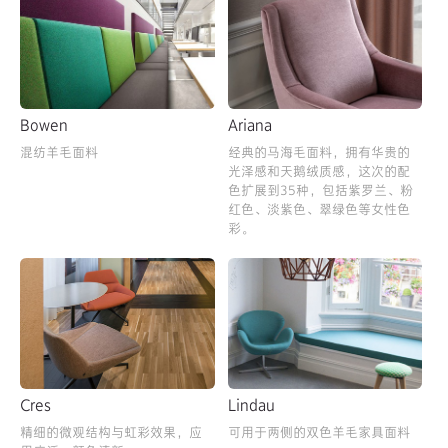
Bowen
Ariana
混纺羊毛面料
经典的马海毛面料，拥有华贵的
光泽感和天鹅绒质感，这次的配
色扩展到35种，包括紫罗兰、粉
红色、淡紫色、翠绿色等女性色
彩。
Cres
Lindau
精细的微观结构与虹彩效果，应
可用于两侧的双色羊毛家具面料