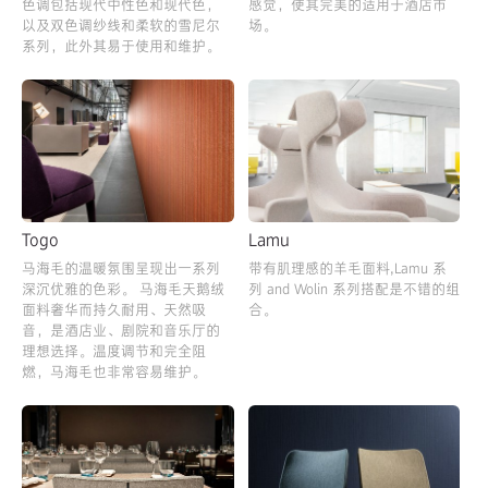
色调包括现代中性色和现代色，
感觉，使其完美的适用于酒店市
以及双色调纱线和柔软的雪尼尔
场。
系列，此外其易于使用和维护。
Togo
Lamu
马海毛的温暖氛围呈现出一系列
带有肌理感的羊毛面料,Lamu 系
深沉优雅的色彩。 马海毛天鹅绒
列 and Wolin 系列搭配是不错的组
面料奢华而持久耐用、天然吸
合。
音，是酒店业、剧院和音乐厅的
理想选择。温度调节和完全阻
燃，马海毛也非常容易维护。