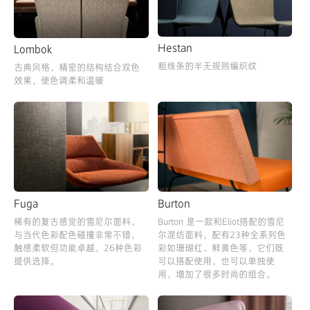
Hestan
Lombok
粗线条的半无规则编织纹
古典风格，精密的结构结合双色
效果，使色调柔和温暖
Fuga
Burton
稀有的复古感觉的雪尼尔面料，
Burton 是一款和Eliot搭配的雪尼
与当代色彩配色碰撞非常不错，
尔混纺面料，配有23种全系列色
触感柔软但功能卓越，26种色彩
彩如珊瑚红、鲜黄色等，它们既
提供选择。
可以搭配使用，也可以单独使
用，增加了很多时尚的组合。