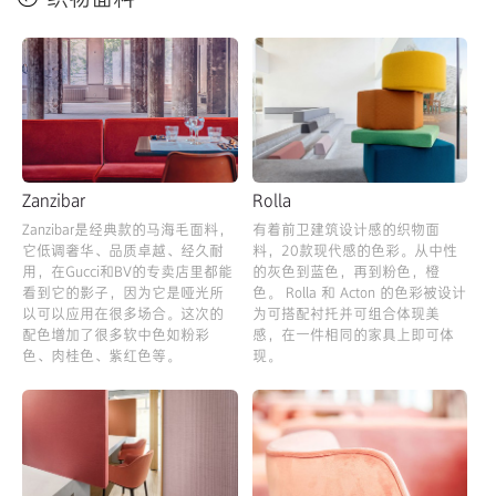
Zanzibar
Rolla
Zanzibar是经典款的马海毛面料，
有着前卫建筑设计感的织物面
它低调奢华、品质卓越、经久耐
料，20款现代感的色彩。从中性
用，在Gucci和BV的专卖店里都能
的灰色到蓝色，再到粉色，橙
看到它的影子，因为它是哑光所
色。 Rolla 和 Acton 的色彩被设计
以可以应用在很多场合。这次的
为可搭配衬托并可组合体现美
配色增加了很多软中色如粉彩
感，在一件相同的家具上即可体
色、肉桂色、紫红色等。
现。