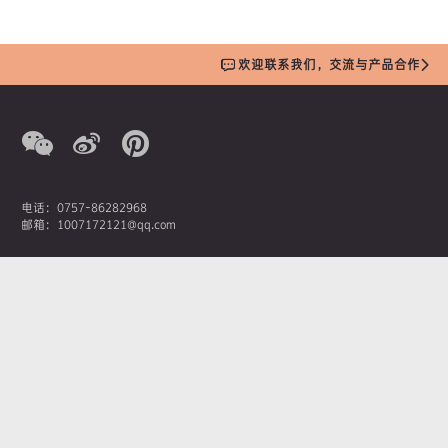
欢迎联系我们，交流与产品合作
电话：0757-86282968
邮箱：1007172121@qq.com
营销总监：潘先生
手机：13380207369
AOIMIKA奥艾美卡新材料科技有限公司
佛山市南海区桂城街道石龙南路1号嘉邦国金中心1座1908
Copyright © 2019 AOIMIKA奥艾美卡新材料科技有限公司
粤ICP备19146748
号