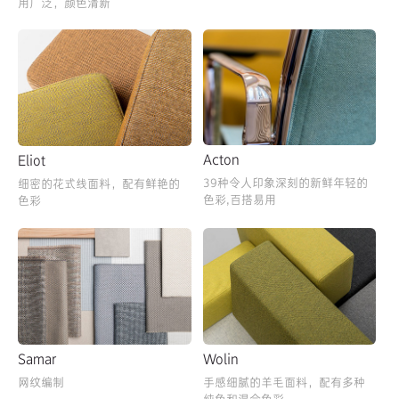
用广泛，颜色清新
Acton
Eliot
39种令人印象深刻的新鲜年轻的
细密的花式线面料，配有鲜艳的
色彩,百搭易用
色彩
Samar
Wolin
网纹编制
手感细腻的羊毛面料，配有多种