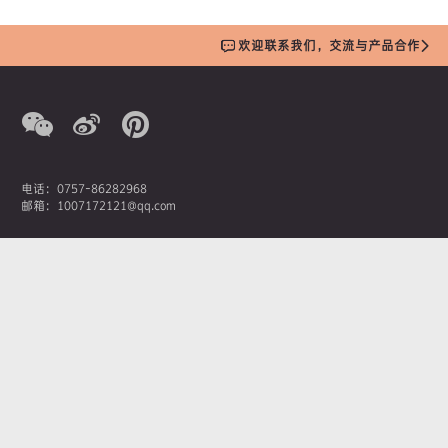
欢迎联系我们，交流与产品合作
电话：0757-86282968
邮箱：1007172121@qq.com
营销总监：潘先生
手机：13380207369
AOIMIKA奥艾美卡新材料科技有限公司
佛山市南海区桂城街道石龙南路1号嘉邦国金中心1座1908
Copyright © 2019 AOIMIKA奥艾美卡新材料科技有限公司
粤ICP备19146748
号