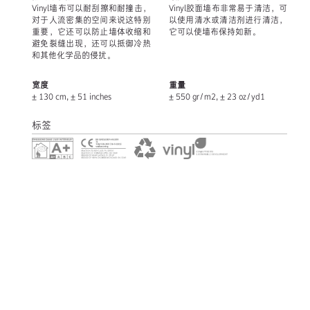
Vinyl墙布可以耐刮擦和耐撞击，
Vinyl胶面墙布非常易于清洁，可
对于人流密集的空间来说这特别
以使用清水或清洁剂进行清洁，
重要，它还可以防止墙体收缩和
它可以使墙布保持如新。
避免裂缝出现，还可以抵御冷热
和其他化学品的侵扰。
宽度
重量
± 130 cm, ± 51 inches
± 550 gr/m2, ± 23 oz/yd1
标签