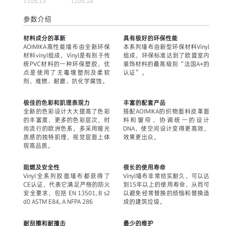
1105.13
1105.14
参数介绍
材料成分的革新
具有极好的环保性能
AOIMIKA高性能墙布由全新环保
本系列墙布由新型环保材料Vinyl
材料vinyl组成，Vinyl是有别于传
组成，环保标准达到了欧盟室内
统PVC材料的一种环保塑胶，优
装饰材料的最高级别“法国A+的
点是使用了无毒增塑剂及柔软
认证”。
剂，难燃、耐磨、抗化学腐蚀。
极佳的色彩和肌理表现力
丰富的配套产品
全新的色彩设计大大提高了色彩
搭配AOIMIKA的织物面料皮革面
的丰富度，更多的色彩层次，时
料和窗帘，协调统一的设计
尚流行的欧洲色系，多采用哑光
DNA，使空间设计变得更高效，
质感的独特肌理，视觉层面上体
效果更出众。
现高品质。
阻燃及安全性
很长的使用寿命
Vinyl全系列胶面墙布都获得了
Vinyl墙布非常结实耐久，可以达
CE认证，代表它满足严格的防火
到15年以上的使用寿命，从而可
安全要求，包括 EN 13501, B s2
以避免经常替换的烦恼和替换造
d0 ASTM E84, A NFPA 286
成的建筑垃圾。
耐刮擦和耐撞击
最少的维护