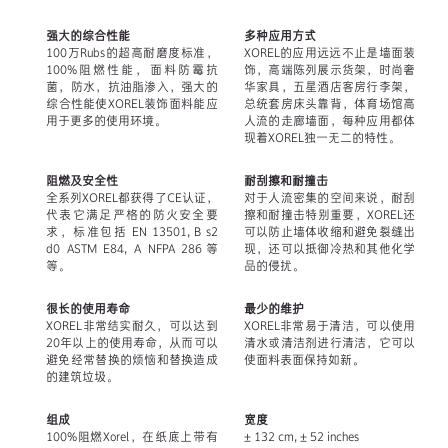
强大的综合性能
多种应用方式
100万Rubs的超高耐磨度标准，
XOREL的应用远远不止是墙面装
100%阻燃性能，面料防霉抗
饰，高端陈列展示货架，时尚奢
菌，防水，抗油脂渗入，强大的
华家具，五星酒店客房行李架，
综合性能使XOREL装饰面料能应
总统套房床头靠背，体育场馆高
用于更多的使用环境。
人流的走廊墙面，每种应用都体
现着XOREL独一无二的特性。
阻燃及安全性
耐刮擦和耐撞击
全系列XOREL都获得了CE认证，
对于人流密集的空间来说，耐刮
代表它满足严格的防火安全要
擦和耐撞击特别重要，XOREL还
求，标准包括 EN 13501, B s2
可以防止墙体收缩和避免裂缝出
d0 ASTM E84, A NFPA 286等
现，还可以抵御冷热和其他化学
等。
品的侵扰。
很长的使用寿命
最少的维护
XOREL非常结实耐久，可以达到
XOREL非常易于清洁，可以使用
20年以上的使用寿命，从而可以
清水或清洁剂进行清洁，它可以
避免经常替换的烦恼和替换造成
使面料表面保持如新。
的建筑垃圾。
组成
宽度
100%阻燃Xorel，在纸底上带有
± 132 cm, ± 52 inches