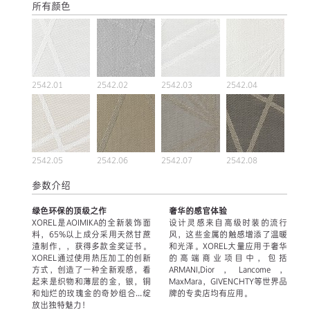
所有颜色
2542.01
2542.02
2542.03
2542.04
2542.05
2542.06
2542.07
2542.08
参数介绍
绿色环保的顶级之作
奢华的感官体验
XOREL是AOIMIKA的全新装饰面
设计灵感来自高级时装的流行
料，65%以上成分采用天然甘蔗
风，这些金属的触感增添了温暖
渣制作，，获得多款金奖证书。
和光泽。XOREL大量应用于奢华
XOREL通过使用热压加工的创新
的高端商业项目中，包括
方式，创造了一种全新观感，看
ARMANI,Dior，Lancome，
起来是织物和薄层的金，银，铜
MaxMara，GIVENCHTY等世界品
和灿烂的玫瑰金的奇妙组合...绽
牌的专卖店均有应用。
放出独特魅力！