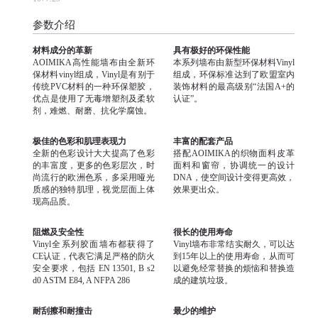
参数介绍
材料成分的革新
具有极好的环保性能
AOIMIKA高性能墙布由全新环
本系列墙布由新型环保材料Vinyl
保材料vinyl组成，Vinyl是有别于
组成，环保标准达到了欧盟室内
传统PVC材料的一种环保塑胶，
装饰材料的最高级别“法国A+的
优点是使用了无毒增塑剂及柔软
认证”。
剂，难燃、耐磨、抗化学腐蚀。
极佳的色彩和肌理表现力
丰富的配套产品
全新的色彩设计大大提高了色彩
搭配AOIMIKA的织物面料皮革
的丰富度，更多的色彩层次，时
面料和窗帘，协调统一的设计
尚流行的欧洲色系，多采用哑光
DNA，使空间设计变得更高效，
质感的独特肌理，视觉层面上体
效果更出众。
现高品质。
阻燃及安全性
很长的使用寿命
Vinyl全系列胶面墙布都获得了
Vinyl墙布非常结实耐久，可以达
CE认证，代表它满足严格的防火
到15年以上的使用寿命，从而可
安全要求，包括 EN 13501, B s2
以避免经常替换的烦恼和替换造
d0 ASTM E84, A NFPA 286
成的建筑垃圾。
耐刮擦和耐撞击
最少的维护