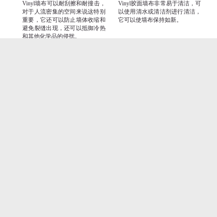
Vinyl墙布可以耐刮擦和耐撞击，
Vinyl胶面墙布非常易于清洁，可
对于人流密集的空间来说这特别
以使用清水或清洁剂进行清洁，
重要，它还可以防止墙体收缩和
它可以使墙布保持如新。
避免裂缝出现，还可以抵御冷热
和其他化学品的侵扰。
宽度
重量
± 130 cm, ± 51 inches
± 350 gr/m2, ± 15 oz/yd1
标签
欢迎联系我们，交流与产品合作
电话：0757-86282968
邮箱：1007172121@qq.com