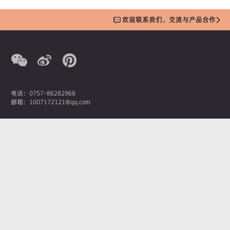
欢迎联系我们，交流与产品合作
电话：0757-86282968
邮箱：1007172121@qq.com
营销总监：潘先生
手机：13380207369
AOIMIKA奥艾美卡新材料科技有限公司
佛山市南海区桂城街道石龙南路1号嘉邦国金中心1座1908
Copyright © 2019 AOIMIKA奥艾美卡新材料科技有限公司
粤ICP备19146748
号