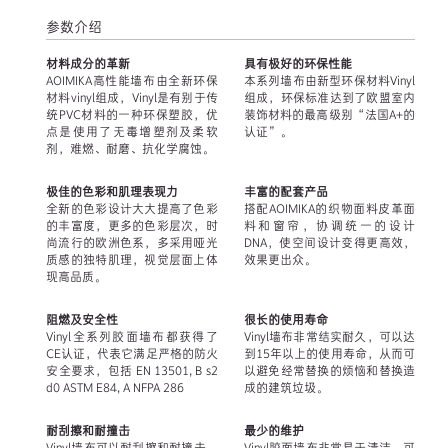
参数介绍
材料成分的革新
具有极好的环保性能
AOIMIKA高性能墙布由全新环保
本系列墙布由新型环保材料Vinyl
材料vinyl组成，Vinyl是有别于传
组成，环保标准达到了欧盟室内
统PVC材料的一种环保塑胶，优
装饰材料的最高级别“法国A+的
点是使用了无毒增塑剂及柔软
认证”。
剂，难燃、耐磨、抗化学腐蚀。
极佳的色彩和肌理表现力
丰富的配套产品
全新的色彩设计大大提高了色彩
搭配AOIMIKA的织物面料皮革面
的丰富度，更多的色彩层次，时
料和窗帘，协调统一的设计
尚流行的欧洲色系，多采用哑光
DNA，使空间设计变得更高效，
质感的独特肌理，视觉层面上体
效果更出众。
现高品质。
阻燃及安全性
很长的使用寿命
Vinyl全系列胶面墙布都获得了
Vinyl墙布非常结实耐久，可以达
CE认证，代表它满足严格的防火
到15年以上的使用寿命，从而可
安全要求，包括 EN 13501, B s2
以避免经常替换的烦恼和替换造
d0 ASTM E84, A NFPA 286
成的建筑垃圾。
耐刮擦和耐撞击
最少的维护
Vinyl墙布可以耐刮擦和耐撞击，
Vinyl胶面墙布非常易于清洁，可