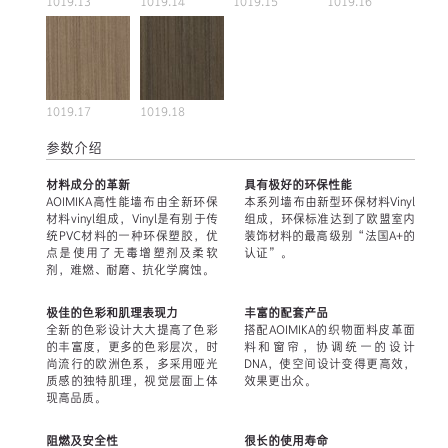
1019.13
1019.14
1019.15
1019.16
1019.17
1019.18
参数介绍
材料成分的革新
具有极好的环保性能
AOIMIKA高性能墙布由全新环保
本系列墙布由新型环保材料Vinyl
材料vinyl组成，Vinyl是有别于传
组成，环保标准达到了欧盟室内
统PVC材料的一种环保塑胶，优
装饰材料的最高级别“法国A+的
点是使用了无毒增塑剂及柔软
认证”。
剂，难燃、耐磨、抗化学腐蚀。
极佳的色彩和肌理表现力
丰富的配套产品
全新的色彩设计大大提高了色彩
搭配AOIMIKA的织物面料皮革面
的丰富度，更多的色彩层次，时
料和窗帘，协调统一的设计
尚流行的欧洲色系，多采用哑光
DNA，使空间设计变得更高效，
质感的独特肌理，视觉层面上体
效果更出众。
现高品质。
阻燃及安全性
很长的使用寿命