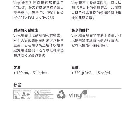
Vinyl全系列胶面墙布都获得了
Vinyl墙布非常结实耐久，可以达
CE认证，代表它满足严格的防火
到15年以上的使用寿命，从而可
安全要求，包括 EN 13501, B s2
以避免经常替换的烦恼和替换造
d0 ASTM E84, A NFPA 286
成的建筑垃圾。
耐刮擦和耐撞击
最少的维护
Vinyl墙布可以耐刮擦和耐撞击，
Vinyl胶面墙布非常易于清洁，可
对于人流密集的空间来说这特别
以使用清水或清洁剂进行清洁，
重要，它还可以防止墙体收缩和
它可以使墙布保持如新。
避免裂缝出现，还可以抵御冷热
和其他化学品的侵扰。
宽度
重量
± 130 cm, ± 51 inches
± 350 gr/m2, ± 15 oz/yd1
标签