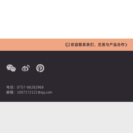
欢迎联系我们，交流与产品合作
电话：0757-86282968
邮箱：1007172121@qq.com
营销总监：潘先生
手机：13380207369
AOIMIKA奥艾美卡新材料科技有限公司
佛山市南海区桂城街道石龙南路1号嘉邦国金中心1座1908