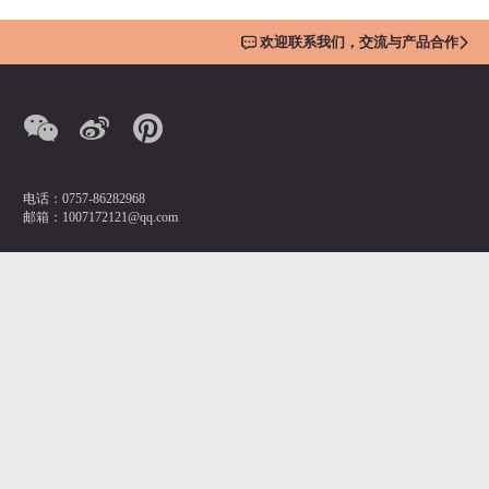
欢迎联系我们，交流与产品合作
电话：0757-86282968
邮箱：1007172121@qq.com
营销总监：潘先生
手机：13380207369
AOIMIKA奥艾美卡新材料科技有限公司
佛山市南海区桂城街道石龙南路1号嘉邦国金中心1座1908
Copyright © 2019 AOIMIKA奥艾美卡新材料科技有限公司
粤ICP备19146748
号