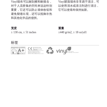
Vinyl墙布可以耐刮擦和耐撞击，
Vinyl胶面墙布非常易于清洁，可
对于人流密集的空间来说这特别
以使用清水或清洁剂进行清洁，
重要，它还可以防止墙体收缩和
它可以使墙布保持如新。
避免裂缝出现，还可以抵御冷热
和其他化学品的侵扰。
宽度
重量
± 130 cm, ± 51 inches
±440 gr/m2, ± 18 oz/yd1
标签