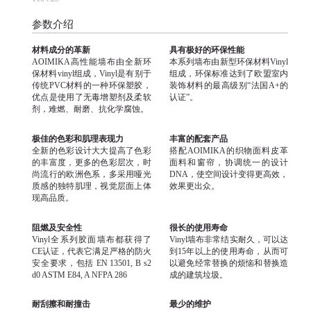
参数介绍
材料成分的革新
具有极好的环保性能
AOIMIKA高性能墙布由全新环
本系列墙布由新型环保材料Vinyl
保材料vinyl组成，Vinyl是有别于
组成，环保标准达到了欧盟室内
传统PVC材料的一种环保塑胶，
装饰材料的最高级别“法国A+的
优点是使用了无毒增塑剂及柔软
认证”。
剂，难燃、耐磨、抗化学腐蚀。
极佳的色彩和肌理表现力
丰富的配套产品
全新的色彩设计大大提高了色彩
搭配AOIMIKA的织物面料皮革
的丰富度，更多的色彩层次，时
面料和窗帘，协调统一的设计
尚流行的欧洲色系，多采用哑光
DNA，使空间设计变得更高效，
质感的独特肌理，视觉层面上体
效果更出众。
现高品质。
阻燃及安全性
很长的使用寿命
Vinyl全系列胶面墙布都获得了
Vinyl墙布非常结实耐久，可以达
CE认证，代表它满足严格的防火
到15年以上的使用寿命，从而可
安全要求，包括 EN 13501, B s2
以避免经常替换的烦恼和替换造
d0 ASTM E84, A NFPA 286
成的建筑垃圾。
耐刮擦和耐撞击
最少的维护