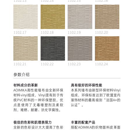
1102.13
1102.14
1102.15
1102.16
1102.17
1102.18
1102.19
1102.20
1102.21
1102.22
1102.23
1102.24
参数介绍
材料成分的革新
具有极好的环保性能
AOIMIKA高性能墙布由全新环保
本系列墙布由新型环保材料Vinyl
材料vinyl组成，Vinyl是有别于传
组成，环保标准达到了欧盟室内
统PVC材料的一种环保塑胶，优
装饰材料的最高级别“法国A+的
点是使用了无毒增塑剂及柔软
认证”。
剂，难燃、耐磨、抗化学腐蚀。
极佳的色彩和肌理表现力
丰富的配套产品
全新的色彩设计大大提高了色彩
搭配AOIMIKA的织物面料皮革面