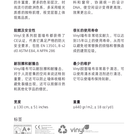
的丰富度，更多的色彩层次，时
料和窗帘，协调统一的设计
尚流行的欧洲色系，多采用哑光
DNA，使空间设计变得更高效，
质感的独特肌理，视觉层面上体
效果更出众。
现高品质。
阻燃及安全性
很长的使用寿命
Vinyl全系列胶面墙布都获得了
Vinyl墙布非常结实耐久，可以达
CE认证，代表它满足严格的防火
到15年以上的使用寿命，从而可
安全要求，包括 EN 13501, B s2
以避免经常替换的烦恼和替换造
d0 ASTM E84, A NFPA 286
成的建筑垃圾。
耐刮擦和耐撞击
最少的维护
Vinyl墙布可以耐刮擦和耐撞击，
Vinyl胶面墙布非常易于清洁，可
对于人流密集的空间来说这特别
以使用清水或清洁剂进行清洁，
重要，它还可以防止墙体收缩和
它可以使墙布保持如新。
避免裂缝出现，还可以抵御冷热
和其他化学品的侵扰。
宽度
重量
± 130 cm, ± 51 inches
±440 gr/m2, ± 18 oz/yd1
标签