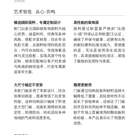
居氛围。
艺术智造 从心·共鸣
臻选国际面料，专属定制设计
高性能的装饰面
柜门以多元国际级装饰面料为核
面料通过欧盟最严格的“法国
心优势，涵盖时尚、经典等多种
A+级”环保认证和欧盟CE认证，
风格。搭配丰富材质，结合专业
确保了环保与健康，还拥有出色
色彩方案，从面料纹理到色彩层
的耐刮擦和抗撞击能力。更便捷
次，均可自由组合。凭借海量选
的是，无论是使用清水或清洁
择与灵活搭配，实现高度个性化
剂，其表面都能轻松清洁，展现
定制，精准匹配每位客户对质感
了极致的实用性与美观。
与风格的独特追求，打造专属家
居美学方案。
大尺寸稳定不变形
顺滑更耐用
衣柜门板采用了革新设计，结合
门板通过结构创新和材料选择大
加厚铝框架，显著增强了抗变形
幅降低了重量，其轻质特性不仅
性能。这种结构设计确保了即使
延长了铰链寿命，还保证了门板
是大型门板，也能长期维持其稳
的开启和关闭始终平稳流畅。相
定性，防潮防虫，轻松适应各种
较于市场上普遍使用的颗粒板和
地域的气候和湿度变化。
欧松板，本产品展示出了明显的
优势。