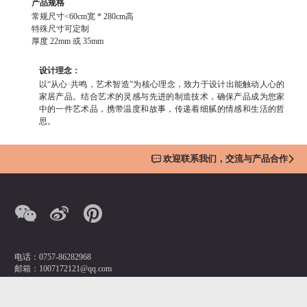
产品规格
常规尺寸<60cm宽 * 280cm高
特殊尺寸可定制
厚度 22mm 或 35mm
设计理念：
以“从心·共鸣，艺术智造”为核心理念，致力于设计出能触动人心的
家居产品。结合艺术的灵感与先进的制造技术，确保产品成为您家
中的一件艺术品，携带温度和故事，传递着细腻的情感和生活的哲
思。
欢迎联系我们，交流与产品合作
电话：0757-86282968
邮箱：1007172121@qq.com
营销总监：潘先生