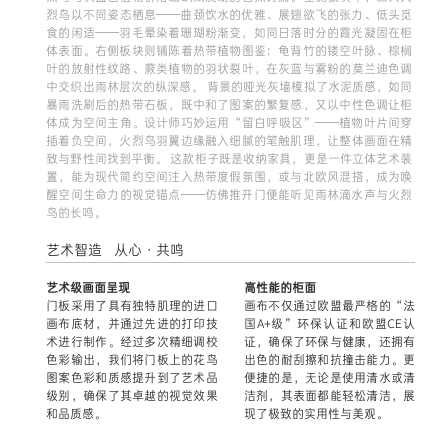
烈鸟以不同姿态栖息——曲颈饮水的优雅、展翅欲飞的张力、低头觅
食的闲适——羽毛晕染着珊瑚粉渐变，如同日落时分的霞光凝固在柜
体表面。右侧板块则铺陈着热带植物图鉴：龟背竹的镂空叶脉、棕榈
叶的放射性纹路、蕨类植物的羽状裂叶，在灰蓝与雾粉的莫兰迪色调
中交织出雨林层次的纵深感。 背景的哑光灰墙模拟了水泥质感，如同
暴雨洗刷后的热带石板，既中和了图案的繁复感，又以中性色调让柜
体成为空间主角。设计师巧妙运用“留白呼吸区”——植物叶片间穿
插着负空间，火烈鸟羽翼边缘融入细腻的笔触肌理，让整体画面在精
致与野性间找到平衡。 这款柜子既是收纳家具，更是一件立体艺术装
置，能为现代简约空间注入热带度假氛围，或与北欧风混搭，成为唤
醒空间生命力的视觉锚点——仿佛推开门便能听见雨林滴水声与火烈
鸟的长鸣。
艺术智造 从心·共鸣
艺术级画面呈现
高性能的柜面
门板采用了具有独特肌理的进口
画布不仅通过欧盟最严格的“法
画布底材，并通过先进的打印技
国A+级”环保认证和欧盟CE认
术进行制作。经过多次精细调校
证，确保了环保与健康，还拥有
色彩输出，我们将门板上的花鸟
出色的耐刮擦和抗撞击能力。更
图案色彩和质感提升到了艺术品
便捷的是，无论是使用清水或清
级别，确保了其卓越的视觉效果
洁剂，其表面都能轻松清洁，展
和品质感。
现了极致的实用性与美观。