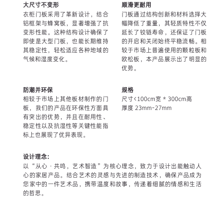
大尺寸不变形
顺滑更耐用
衣柜门板采用了革新设计，结合
门板通过结构创新和材料选择大
铝框架与蜂窝板，显著增强了抗
幅降低了重量，其轻质特性不仅
变形性能。这种结构设计确保了
延长了铰链寿命，还保证了门板
即使是大型门板，也能长期维持
的开启和关闭始终平稳流畅。相
其稳定性，轻松适应各种地域的
较于市场上普遍使用的颗粒板和
气候和湿度变化。
欧松板，本产品展示出了明显的
优势。
防潮并环保
规格
相较于市场上其他板材制作的门
尺寸<100cm宽 * 300cm高
板，我们的产品在环保性方面具
厚度 23mm-27mm
有突出的优势，并且在耐用性、
稳定性以及抗湿性等关键性能指
标上也展现了优异表现。
设计理念：
以“从心·共鸣，艺术智造”为核心理念，致力于设计出能触动人
心的家居产品。结合艺术的灵感与先进的制造技术，确保产品成为
您家中的一件艺术品，携带温度和故事，传递着细腻的情感和生活
的哲思。