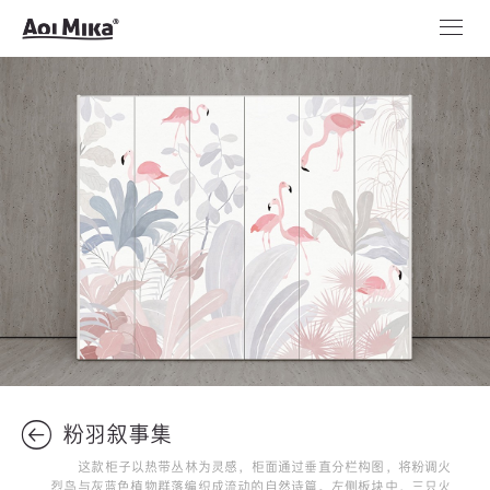
粉羽叙事集
这款柜子以热带丛林为灵感，柜面通过垂直分栏构图，将粉调火
烈鸟与灰蓝色植物群落编织成流动的自然诗篇。左侧板块中，三只火