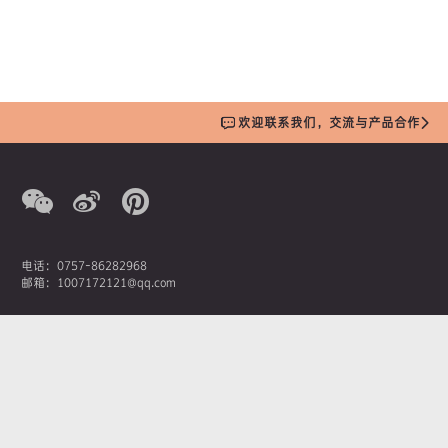
欢迎联系我们，交流与产品合作
电话：0757-86282968
邮箱：1007172121@qq.com
营销总监：潘先生
手机：13380207369
AOIMIKA奥艾美卡新材料科技有限公司
佛山市南海区桂城街道石龙南路1号嘉邦国金中心1座1908