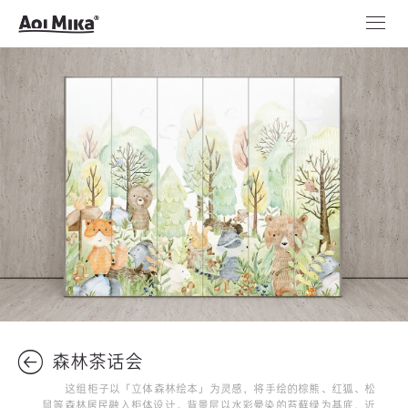
森林茶话会
这组柜子以「立体森林绘本」为灵感，将手绘的棕熊、红狐、松
鼠等森林居民融入柜体设计。背景层以水彩晕染的苔藓绿为基底，近