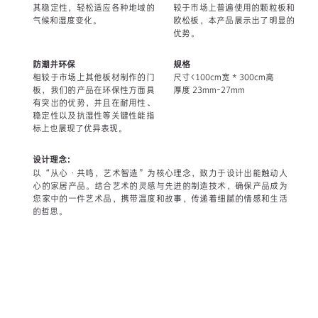
其稳定性，轻松适应各种地域的
较于市场上普遍使用的颗粒板和
气候和湿度变化。
欧松板，本产品展示出了明显的
优势。
防潮并环保
规格
相较于市场上其他板材制作的门
尺寸<100cm宽 * 300cm高
板，我们的产品在环保性方面具
厚度 23mm-27mm
有突出的优势，并且在耐用性、
稳定性以及抗湿性等关键性能指
标上也展现了优异表现。
设计理念：
以“从心·共鸣，艺术智造”为核心理念，致力于设计出能触动人
心的家居产品。结合艺术的灵感与先进的制造技术，确保产品成为
您家中的一件艺术品，携带温度和故事，传递着细腻的情感和生活
的哲思。