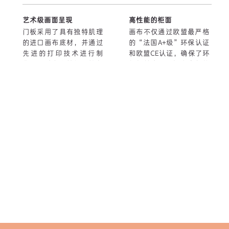
艺术级画面呈现
高性能的柜面
门板采用了具有独特肌理
画布不仅通过欧盟最严格
的进口画布底材，并通过
的“法国A+级”环保认证
先进的打印技术进行制
和欧盟CE认证，确保了环
作。经过多次精细调校色
保与健康，还拥有出色的
彩输出，我们将门板上的
耐刮擦和抗撞击能力。更
花鸟图案色彩和质感提升
便捷的是，无论是使用清
到了艺术品级别，确保了
水或清洁剂，其表面都能
其卓越的视觉效果和品质
轻松清洁，展现了极致的
感。
实用性与美观。
大尺寸不变形
顺滑更耐用
衣柜门板采用了革新设
门板通过结构创新和材料
计，结合铝框架与蜂窝
选择大幅降低了重量，其
板，显著增强了抗变形性
轻质特性不仅延长了铰链
能。这种结构设计确保了
寿命，还保证了门板的开
即使是大型门板，也能长
启和关闭始终平稳流畅。
期维持其稳定性，轻松适
相较于市场上普遍使用的
应各种地域的气候和湿度
颗粒板和欧松板，本产品