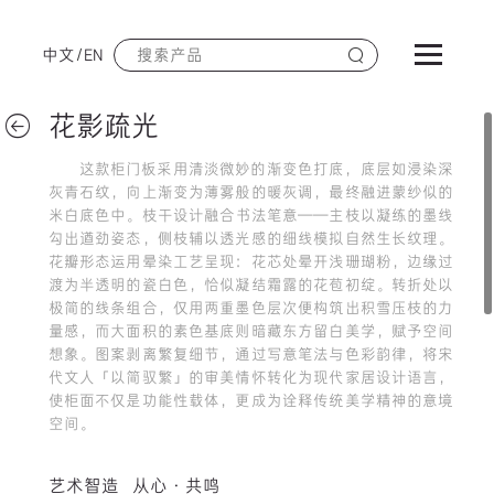
中文
/
EN
花影疏光
这款柜门板采用清淡微妙的渐变色打底，底层如浸染深
灰青石纹，向上渐变为薄雾般的暖灰调，最终融进蒙纱似的
米白底色中。枝干设计融合书法笔意——主枝以凝练的墨线
勾出遒劲姿态，侧枝辅以透光感的细线模拟自然生长纹理。
花瓣形态运用晕染工艺呈现：花芯处晕开浅珊瑚粉，边缘过
渡为半透明的瓷白色，恰似凝结霜露的花苞初绽。转折处以
极简的线条组合，仅用两重墨色层次便构筑出积雪压枝的力
量感，而大面积的素色基底则暗藏东方留白美学，赋予空间
想象。图案剥离繁复细节，通过写意笔法与色彩韵律，将宋
代文人「以简驭繁」的审美情怀转化为现代家居设计语言，
使柜面不仅是功能性载体，更成为诠释传统美学精神的意境
空间。
艺术智造 从心·共鸣