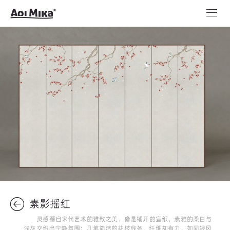
素影摇红
灵感源自宋代艺术的雅致之美，像是铺开的宣纸，素雅的柔白与
浅灰交织出宁静氛围；几笔简洁的花枝线条，纤细却有力，如同轻风