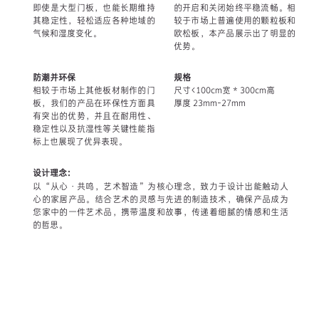
即使是大型门板，也能长期维持
的开启和关闭始终平稳流畅。相
其稳定性，轻松适应各种地域的
较于市场上普遍使用的颗粒板和
气候和湿度变化。
欧松板，本产品展示出了明显的
优势。
防潮并环保
规格
相较于市场上其他板材制作的门
尺寸<100cm宽 * 300cm高
板，我们的产品在环保性方面具
厚度 23mm-27mm
有突出的优势，并且在耐用性、
稳定性以及抗湿性等关键性能指
标上也展现了优异表现。
设计理念：
以“从心·共鸣，艺术智造”为核心理念，致力于设计出能触动人
心的家居产品。结合艺术的灵感与先进的制造技术，确保产品成为
您家中的一件艺术品，携带温度和故事，传递着细腻的情感和生活
的哲思。