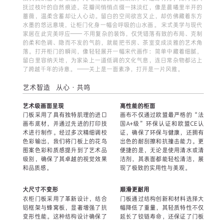
抚过枝叶的自然痕迹。花瓣间悄悄点缀一抹淡红，像是晨曦里半开的
蔷薇，温柔含蓄却让人心动。留白的空间欲言又止，却仿佛藏着东方
水墨的悠远意境，让柜门化身一幅会呼吸的山水画。 宋式美学与现代
家居在此完美呼应—— 不用复杂的装饰，仅凭错落有致的布局、克制
的柔和色调、隐而不发的气韵，就能把书房、茶室变成淡雅的艺术角
落。打开柜门的瞬间，像轻轻展开一幅宋代画作：简单中藏着细腻，
留白里容纳天地，为家染上一道低调的文化气息，连日常杂物都沾上
了跨越千年的诗意。 ——关上是一面素净，打开是一片风雅。
艺术智造 从心·共鸣
艺术级画面呈现
高性能的柜面
门板采用了具有独特肌理的进口
画布不仅通过欧盟最严格的“法
画布底材，并通过先进的打印技
国A+级”环保认证和欧盟CE认
术进行制作。经过多次精细调校
证，确保了环保与健康，还拥有
色彩输出，我们将门板上的花鸟
出色的耐刮擦和抗撞击能力。更
图案色彩和质感提升到了艺术品
便捷的是，无论是使用清水或清
级别，确保了其卓越的视觉效果
洁剂，其表面都能轻松清洁，展
和品质感。
现了极致的实用性与美观。
大尺寸不变形
顺滑更耐用
衣柜门板采用了革新设计，结合
门板通过结构创新和材料选择大
铝框架与蜂窝板，显著增强了抗
幅降低了重量，其轻质特性不仅
变形性能。这种结构设计确保了
延长了铰链寿命，还保证了门板