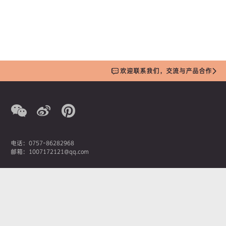
欢迎联系我们，交流与产品合作
电话：0757-86282968
邮箱：1007172121@qq.com
营销总监：潘先生
手机：13380207369
AOIMIKA奥艾美卡新材料科技有限公司
佛山市南海区桂城街道石龙南路1号嘉邦国金中心1座1908