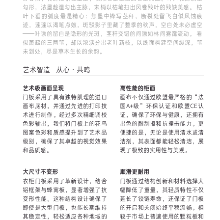
勾形，浓墨趁湿勾出主脉，末梢以枯笔扫出风卷残叶的残缺美感。 枯
叶下垂的弧度最是精心：焦墨中锋写茎秆，断裂处留飞白似风蚀痕
迹，莲蓬以渴笔点皴，斑驳影子里藏了整季的秋声。空白处未必虚空
——叶隙的留白是隐形的光斑，茎秆交错的间隙如林间雾霭流动。 看
似萧疏的三两笔，却以浓淡分出老叶新枝，以线面构建空间纵深，笔
未到处，尽是草木生长的余韵。
艺术智造 从心·共鸣
艺术级画面呈现
高性能的柜面
门板采用了具有独特肌理的进口
画布不仅通过欧盟最严格的“法
画布底材，并通过先进的打印技
国A+级”环保认证和欧盟CE认
术进行制作。经过多次精细调校
证，确保了环保与健康，还拥有
色彩输出，我们将门板上的花鸟
出色的耐刮擦和抗撞击能力。更
图案色彩和质感提升到了艺术品
便捷的是，无论是使用清水或清
级别，确保了其卓越的视觉效果
洁剂，其表面都能轻松清洁，展
和品质感。
现了极致的实用性与美观。
大尺寸不变形
顺滑更耐用
衣柜门板采用了革新设计，结合
门板通过结构创新和材料选择大
铝框架与蜂窝板，显著增强了抗
幅降低了重量，其轻质特性不仅
变形性能。这种结构设计确保了
延长了铰链寿命，还保证了门板
即使是大型门板，也能长期维持
的开启和关闭始终平稳流畅。相
其稳定性，轻松适应各种地域的
较于市场上普遍使用的颗粒板和