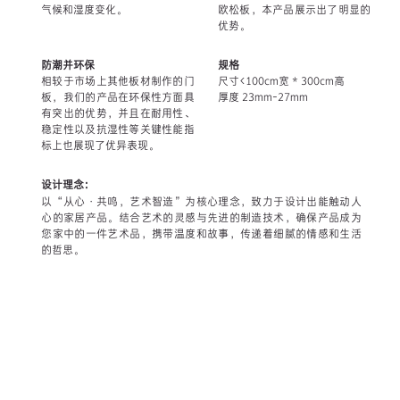
气候和湿度变化。
欧松板，本产品展示出了明显的
优势。
防潮并环保
规格
相较于市场上其他板材制作的门
尺寸<100cm宽 * 300cm高
板，我们的产品在环保性方面具
厚度 23mm-27mm
有突出的优势，并且在耐用性、
稳定性以及抗湿性等关键性能指
标上也展现了优异表现。
设计理念：
以“从心·共鸣，艺术智造”为核心理念，致力于设计出能触动人
心的家居产品。结合艺术的灵感与先进的制造技术，确保产品成为
您家中的一件艺术品，携带温度和故事，传递着细腻的情感和生活
的哲思。