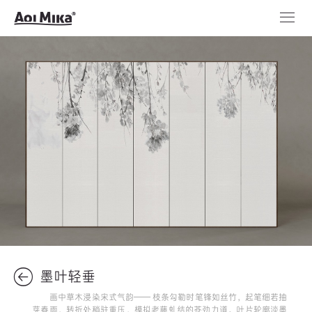
墨叶轻垂
画中草木浸染宋式气韵—— 枝条勾勒时笔锋如丝竹，起笔细若抽
芽春雨，转折处稍驻重压，模拟老藤虬结的苍劲力道。叶片轮廓淡墨