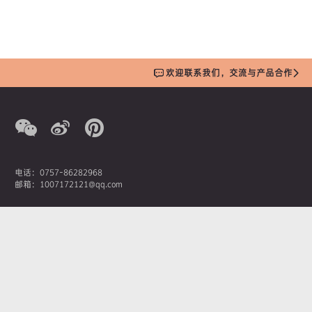
欢迎联系我们，交流与产品合作
电话：0757-86282968
邮箱：1007172121@qq.com
营销总监：潘先生
手机：13380207369
AOIMIKA奥艾美卡新材料科技有限公司
佛山市南海区桂城街道石龙南路1号嘉邦国金中心1座1908