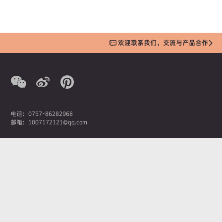
欢迎联系我们，交流与产品合作
电话：0757-86282968
邮箱：1007172121@qq.com
营销总监：潘先生
手机：13380207369
AOIMIKA奥艾美卡新材料科技有限公司
佛山市南海区桂城街道石龙南路1号嘉邦国金中心1座1908