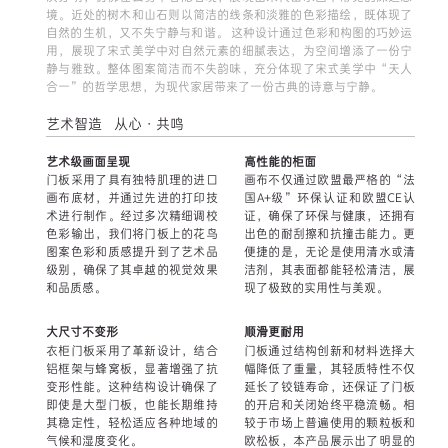
境。近处的树木和山石则以简洁的线条和淡雅的色彩描绘，既体现了
自然的生机，又不失宁静与和谐。 这种设计通过色彩和构图的巧妙运
用，展现了宋式美学中对自然元素的细腻表达，为空间增添了一份宁
静与雅致。整体图案简洁而不失韵味，充分体现了宋式美学中“天人
合一”的哲学思想，为现代家居带来了一份古典的诗意与宁静。
艺术智造 从心·共鸣
艺术级画面呈现
高性能的柜面
门板采用了具有独特肌理的进口
画布不仅通过欧盟最严格的“法
画布底材，并通过先进的打印技
国A+级”环保认证和欧盟CE认
术进行制作。经过多次精细调校
证，确保了环保与健康，还拥有
色彩输出，我们将门板上的花鸟
出色的耐刮擦和抗撞击能力。更
图案色彩和质感提升到了艺术品
便捷的是，无论是使用清水或清
级别，确保了其卓越的视觉效果
洁剂，其表面都能轻松清洁，展
和品质感。
现了极致的实用性与美观。
大尺寸不变形
顺滑更耐用
衣柜门板采用了革新设计，结合
门板通过结构创新和材料选择大
铝框架与蜂窝板，显著增强了抗
幅降低了重量，其轻质特性不仅
变形性能。这种结构设计确保了
延长了铰链寿命，还保证了门板
即使是大型门板，也能长期维持
的开启和关闭始终平稳流畅。相
其稳定性，轻松适应各种地域的
较于市场上普遍使用的颗粒板和
气候和湿度变化。
欧松板，本产品展示出了明显的