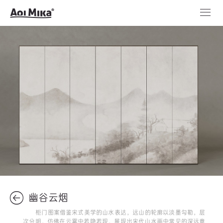
幽谷云烟
柜门图案借鉴宋式美学的山水表达，远山的轮廓以淡墨勾勒，层
次分明，仿佛在云雾中若隐若现，展现出宋代山水画中常见的深远意