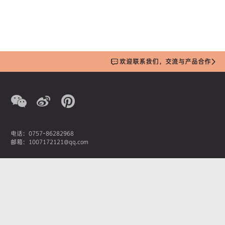
欢迎联系我们，交流与产品合作
电话：0757-86282968
邮箱：1007172121@qq.com
营销总监：潘先生
手机：13380207369
AOIMIKA奥艾美卡新材料科技有限公司
佛山市南海区桂城街道石龙南路1号嘉邦国金中心1座1908