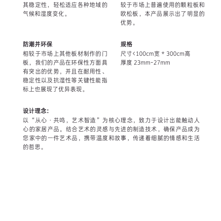
其稳定性，轻松适应各种地域的
较于市场上普遍使用的颗粒板和
气候和湿度变化。
欧松板，本产品展示出了明显的
优势。
防潮并环保
规格
相较于市场上其他板材制作的门
尺寸<100cm宽 * 300cm高
板，我们的产品在环保性方面具
厚度 23mm-27mm
有突出的优势，并且在耐用性、
稳定性以及抗湿性等关键性能指
标上也展现了优异表现。
设计理念：
以“从心·共鸣，艺术智造”为核心理念，致力于设计出能触动人
心的家居产品。结合艺术的灵感与先进的制造技术，确保产品成为
您家中的一件艺术品，携带温度和故事，传递着细腻的情感和生活
的哲思。