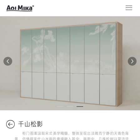
千山松影
柜门图案汲取宋式美学精髓，整体呈现出淡雅而宁静的天青色背
景，仿佛将宋代山水画的意境融入其中。画面中，几株松树以简洁流