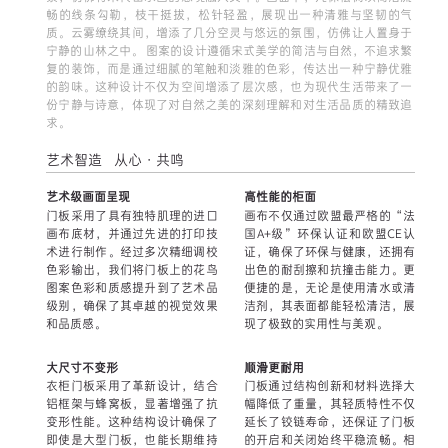
畅的线条勾勒，枝干挺拔，松针轻盈，展现出一种清雅与坚韧的气
质。云雾缭绕其间，增添了几分空灵与悠远的氛围，仿佛让人置身于
宁静的山林之中。 图案的设计遵循宋式美学的简洁与自然，不追求繁
复的装饰，而是通过细腻的笔触和淡雅的色彩，传达出一种宁静优雅
的韵味。这种设计不仅为空间增添了层次感，也为现代生活带来了一
份宁静与诗意，体现了对自然之美的深刻理解和对生活品质的精致追
求。
艺术智造 从心·共鸣
艺术级画面呈现
高性能的柜面
门板采用了具有独特肌理的进口
画布不仅通过欧盟最严格的“法
画布底材，并通过先进的打印技
国A+级”环保认证和欧盟CE认
术进行制作。经过多次精细调校
证，确保了环保与健康，还拥有
色彩输出，我们将门板上的花鸟
出色的耐刮擦和抗撞击能力。更
图案色彩和质感提升到了艺术品
便捷的是，无论是使用清水或清
级别，确保了其卓越的视觉效果
洁剂，其表面都能轻松清洁，展
和品质感。
现了极致的实用性与美观。
大尺寸不变形
顺滑更耐用
衣柜门板采用了革新设计，结合
门板通过结构创新和材料选择大
铝框架与蜂窝板，显著增强了抗
幅降低了重量，其轻质特性不仅
变形性能。这种结构设计确保了
延长了铰链寿命，还保证了门板
即使是大型门板，也能长期维持
的开启和关闭始终平稳流畅。相