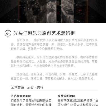
光头仔游乐园原创艺术装饰柜
会所大堂，一角安放的《流光容易把人抛》装饰柜和其上的光头
仔，仿佛在轻声告诉每位宾客：来，跟着我一起找点乐子。这不只是
迎宾的点缀，更像是一个心情放松的邀约。
樱桃与芭蕉间，光头仔在这黑白灰的世界里跳跃，映衬着古朴的
墨香和现代的灵动。大堂里，光头仔的身影就像是会所的灵魂，带着
那份恬淡和随性，不经意间渗透了东方美学的精髓。
这份轻盈，这份潇洒，不言而喻，只需一笑置之，让每个人都能
在瞥见的一刻，忘掉尘嚣，带着轻松的脚步，融入这片雅致的时光。
艺术智造 从心·共鸣
艺术级画面呈现
高性能的柜面
门板采用了具有独特肌理的进口
画布不仅通过欧盟最严格的“法
画布底材，并通过先进的打印技
国A+级”环保认证和欧盟CE认