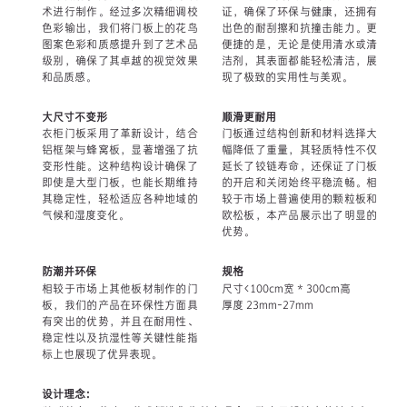
术进行制作。经过多次精细调校
证，确保了环保与健康，还拥有
色彩输出，我们将门板上的花鸟
出色的耐刮擦和抗撞击能力。更
图案色彩和质感提升到了艺术品
便捷的是，无论是使用清水或清
级别，确保了其卓越的视觉效果
洁剂，其表面都能轻松清洁，展
和品质感。
现了极致的实用性与美观。
大尺寸不变形
顺滑更耐用
衣柜门板采用了革新设计，结合
门板通过结构创新和材料选择大
铝框架与蜂窝板，显著增强了抗
幅降低了重量，其轻质特性不仅
变形性能。这种结构设计确保了
延长了铰链寿命，还保证了门板
即使是大型门板，也能长期维持
的开启和关闭始终平稳流畅。相
其稳定性，轻松适应各种地域的
较于市场上普遍使用的颗粒板和
气候和湿度变化。
欧松板，本产品展示出了明显的
优势。
防潮并环保
规格
相较于市场上其他板材制作的门
尺寸<100cm宽 * 300cm高
板，我们的产品在环保性方面具
厚度 23mm-27mm
有突出的优势，并且在耐用性、
稳定性以及抗湿性等关键性能指
标上也展现了优异表现。
设计理念：